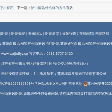
疗才有用
下一篇：
治白癜风什么样的方法有效
风医院
|
医院概况
|
专家团队
|
医院新闻
|
媒体报道
|
在线问答
|
来院路线
rds：苏州白癜风医院,苏州白癜风治疗医院,苏州好的白癜风医院,苏州白癜
ww.szrjbdfyy.cn 官方电话：
0512-6707 3120
江苏省苏州市吴中区迎春南路191号(公交/地铁均可到达）
：未经授权请勿转载！！！版权所有：苏州瑞京皮肤病门诊部有限公司
苏ICP备2025185101号-7
网站地图
XML地图
营业执照
苏公网安备32050
州白癜风医院,如果您有任何疑难问题,请在线咨询或拨打我们的专家热线,我