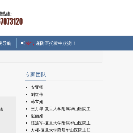
院导航
公告
:谨防医托黄牛欺骗!!!
专家团队
安亚卿
刘红伟
韩立娟
王月华-复旦大学附属华山医院主
钱，
迟丽娟
陈连军-复旦大学附属华山医院主
方栩-复旦大学附属华山医院主任