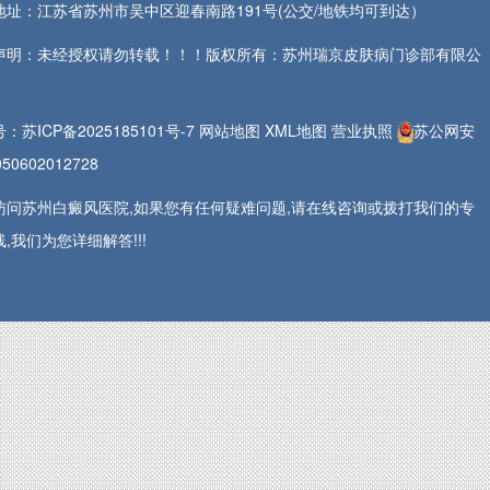
地址：江苏省苏州市吴中区迎春南路191号(公交/地铁均可到达）
声明：未经授权请勿转载！！！版权所有：苏州瑞京皮肤病门诊部有限公
号：
苏ICP备2025185101号-7
网站地图
XML地图
营业执照
苏公网安
50602012728
访问苏州白癜风医院,如果您有任何疑难问题,请在线咨询或拨打我们的专
,我们为您详细解答!!!