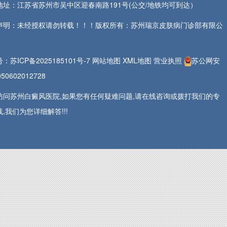
地址：江苏省苏州市吴中区迎春南路191号(公交/地铁均可到达）
声明：未经授权请勿转载！！！版权所有：苏州瑞京皮肤病门诊部有限公
号：
苏ICP备2025185101号-7
网站地图
XML地图
营业执照
苏公网安
50602012728
访问苏州白癜风医院,如果您有任何疑难问题,请在线咨询或拨打我们的专
,我们为您详细解答!!!