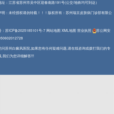
地址：江苏省苏州市吴中区迎春南路191号(公交/地铁均可到达）
声明：未经授权请勿转载！！！版权所有：苏州瑞京皮肤病门诊部有限公
号：
苏ICP备2025185101号-7
网站地图
XML地图
营业执照
苏公网安
50602012728
访问苏州白癜风医院,如果您有任何疑难问题,请在线咨询或拨打我们的专
,我们为您详细解答!!!