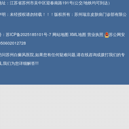
地址：江苏省苏州市吴中区迎春南路191号(公交/地铁均可到达）
声明：未经授权请勿转载！！！版权所有：苏州瑞京皮肤病门诊部有限公
号：
苏ICP备2025185101号-7
网站地图
XML地图
营业执照
苏公网安
50602012728
访问苏州白癜风医院,如果您有任何疑难问题,请在线咨询或拨打我们的专
,我们为您详细解答!!!