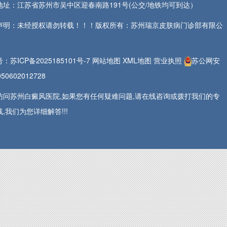
地址：江苏省苏州市吴中区迎春南路191号(公交/地铁均可到达）
声明：未经授权请勿转载！！！版权所有：苏州瑞京皮肤病门诊部有限公
号：
苏ICP备2025185101号-7
网站地图
XML地图
营业执照
苏公网安
50602012728
访问苏州白癜风医院,如果您有任何疑难问题,请在线咨询或拨打我们的专
,我们为您详细解答!!!