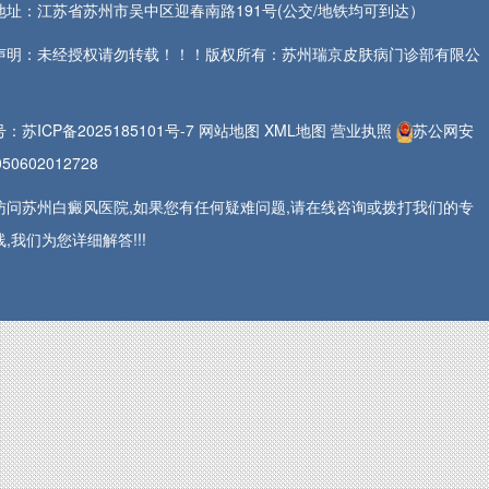
地址：江苏省苏州市吴中区迎春南路191号(公交/地铁均可到达）
声明：未经授权请勿转载！！！版权所有：苏州瑞京皮肤病门诊部有限公
号：
苏ICP备2025185101号-7
网站地图
XML地图
营业执照
苏公网安
50602012728
访问苏州白癜风医院,如果您有任何疑难问题,请在线咨询或拨打我们的专
,我们为您详细解答!!!