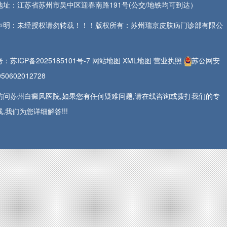
地址：江苏省苏州市吴中区迎春南路191号(公交/地铁均可到达）
声明：未经授权请勿转载！！！版权所有：苏州瑞京皮肤病门诊部有限公
号：
苏ICP备2025185101号-7
网站地图
XML地图
营业执照
苏公网安
50602012728
访问苏州白癜风医院,如果您有任何疑难问题,请在线咨询或拨打我们的专
,我们为您详细解答!!!