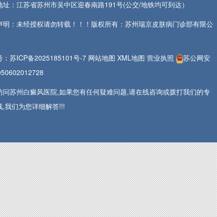
地址：江苏省苏州市吴中区迎春南路191号(公交/地铁均可到达）
声明：未经授权请勿转载！！！版权所有：苏州瑞京皮肤病门诊部有限公
号：
苏ICP备2025185101号-7
网站地图
XML地图
营业执照
苏公网安
50602012728
访问苏州白癜风医院,如果您有任何疑难问题,请在线咨询或拨打我们的专
,我们为您详细解答!!!