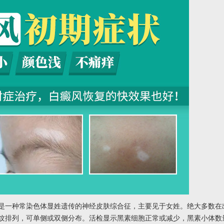
一种常染色体显姓遗传的神经皮肤综合征，主要见于女姓。绝大多数在
纹排列，可单侧或双侧分布。活检显示黑素细胞正常或减少，黑素小体数