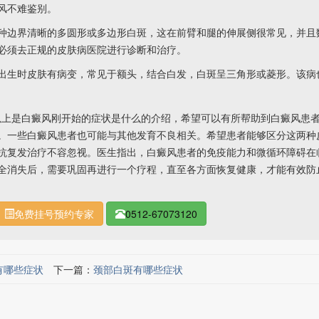
风不难鉴别。
边界清晰的多圆形或多边形白斑，这在前臂和腿的伸展侧很常见，并且
必须去正规的皮肤病医院进行诊断和治疗。
生时皮肤有病变，常见于额头，结合白发，白斑呈三角形或菱形。该病
以上是白癜风刚开始的症状是什么的介绍，希望可以有所帮助到白癜风患
。一些白癜风患者也可能与其他发育不良相关。希望患者能够区分这两种
抗复发治疗不容忽视。医生指出，白癜风患者的免疫能力和微循环障碍在
全消失后，需要巩固再进行一个疗程，直至各方面恢复健康，才能有效防
免费挂号预约专家
0512-67073120
有哪些症状
下一篇：
颈部白斑有哪些症状