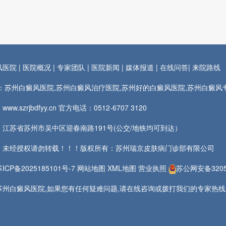
风医院
|
医院概况
|
专家团队
|
医院新闻
|
媒体报道
|
在线问答
|
来院路线
rds：苏州白癜风医院,苏州白癜风治疗医院,苏州好的白癜风医院,苏州白癜
ww.szrjbdfyy.cn 官方电话：
0512-6707 3120
江苏省苏州市吴中区迎春南路191号(公交/地铁均可到达）
：未经授权请勿转载！！！版权所有：苏州瑞京皮肤病门诊部有限公司
苏ICP备2025185101号-7
网站地图
XML地图
营业执照
苏公网安备32050
州白癜风医院,如果您有任何疑难问题,请在线咨询或拨打我们的专家热线,我