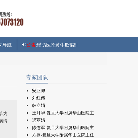
院导航
公告
:谨防医托黄牛欺骗!!!
专家团队
安亚卿
刘红伟
韩立娟
王月华-复旦大学附属华山医院主
诊为
迟丽娟
病情
陈连军-复旦大学附属华山医院主
方栩-复旦大学附属华山医院主任