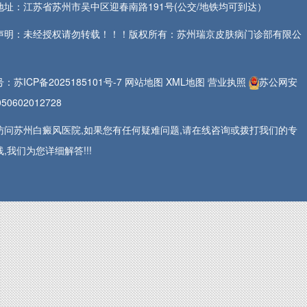
地址：江苏省苏州市吴中区迎春南路191号(公交/地铁均可到达）
声明：未经授权请勿转载！！！版权所有：苏州瑞京皮肤病门诊部有限公
号：
苏ICP备2025185101号-7
网站地图
XML地图
营业执照
苏公网安
50602012728
访问苏州白癜风医院,如果您有任何疑难问题,请在线咨询或拨打我们的专
,我们为您详细解答!!!