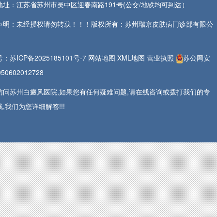
地址：江苏省苏州市吴中区迎春南路191号(公交/地铁均可到达）
声明：未经授权请勿转载！！！版权所有：苏州瑞京皮肤病门诊部有限公
号：
苏ICP备2025185101号-7
网站地图
XML地图
营业执照
苏公网安
50602012728
访问苏州白癜风医院,如果您有任何疑难问题,请在线咨询或拨打我们的专
,我们为您详细解答!!!