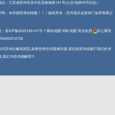
地址：江苏省苏州市吴中区迎春南路191号(公交/地铁均可到达）
声明：未经授权请勿转载！！！版权所有：苏州瑞京皮肤病门诊部有限公
号：
苏ICP备2025185101号-7
网站地图
XML地图
营业执照
苏公网安
50602012728
访问苏州白癜风医院,如果您有任何疑难问题,请在线咨询或拨打我们的专
,我们为您详细解答!!!